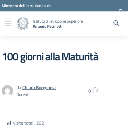
Vai ai contenuti
Vai al menu di navigazione
Vai al footer
Ministero dell'Istruzione e del
Merito
Istituto di Istruzione Superiore
Antonio Pacinotti
100 giorni alla Maturità
da
Chiara Borgonovi
0
Docente
Visite totali:
292