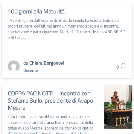
100 giorni alla Maturità
A cento giorni dall’Esame di Stato, la scuola ha voluto dedicare ai
propri studenti dell’ultimo anno un momento speciale di incontro,
condivisione e partecipazione. Martedì 10 marzo, le classi 5F, 5E, 5C
e 5D si […]
da
Chiara Borgonovi
0
Docente
COPPA PACINOTTI – incontro con
Stefania Bullo, presidente di Avapo
Mestre
Il 24 febbraio scorso abbiamo avuto il piacere e
l’onore di ospitare Stefania Bullo, presidente della
onlus Avapo Mestre, sponsor del torneo calcistico
d’istituto Coppa Pacinotti – Avapo – AIA, che ha