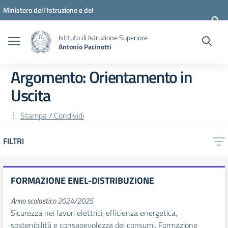
Vai ai contenuti
Vai al menu di navigazione
Vai al footer
Ministero dell'Istruzione e del
Merito
Istituto di Istruzione Superiore
Antonio Pacinotti
Argomento: Orientamento in
Uscita
Stampa / Condividi
FILTRI
FORMAZIONE ENEL-DISTRIBUZIONE
Anno scolastico 2024/2025
Sicurezza nei lavori elettrici, efficienza energetica,
sostenibilità e consapevolezza dei consumi. Formazione