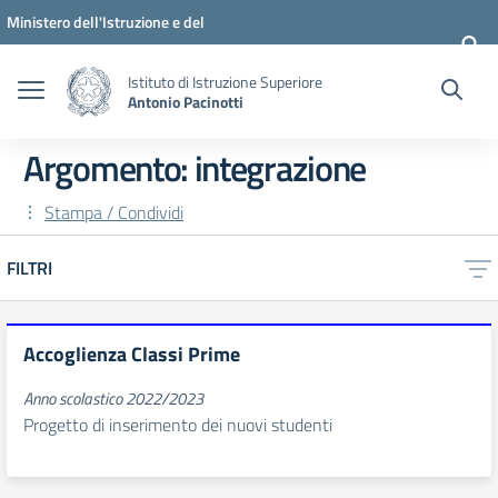
Vai ai contenuti
Vai al menu di navigazione
Vai al footer
Ministero dell'Istruzione e del
Merito
Istituto di Istruzione Superiore
Antonio Pacinotti
Argomento: integrazione
Stampa / Condividi
FILTRI
Accoglienza Classi Prime
Anno scolastico 2022/2023
Progetto di inserimento dei nuovi studenti