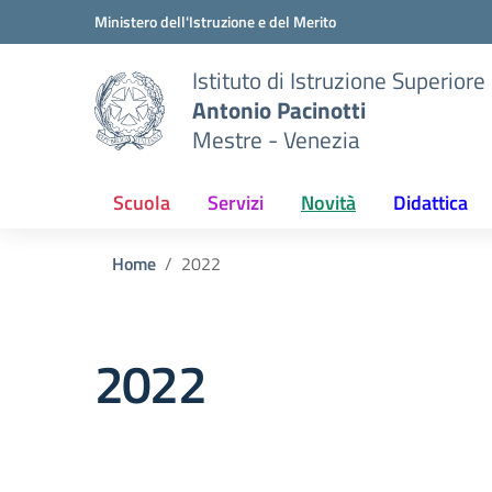
Vai ai contenuti
Vai al menu di navigazione
Vai al footer
Ministero dell'Istruzione e del Merito
Istituto di Istruzione Superiore
Antonio Pacinotti
Mestre - Venezia
Scuola
Servizi
Novità
Didattica
Home
2022
2022