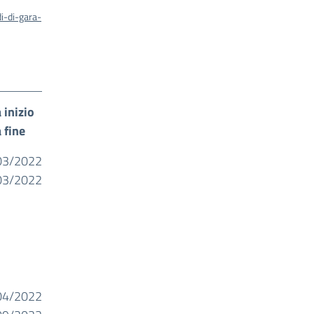
i-di-gara-
 inizio
 fine
03/2022
03/2022
04/2022