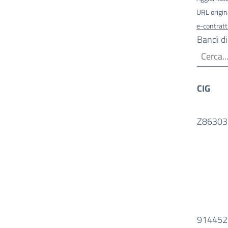
URL origin
e-contrat
Bandi di
CIG
Z86303
914452