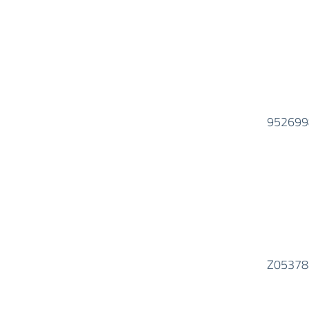
952699
Z05378