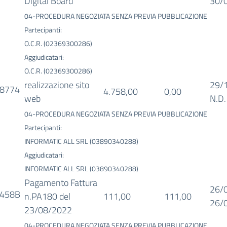
Digital Board
30/
04-PROCEDURA NEGOZIATA SENZA PREVIA PUBBLICAZIONE
Partecipanti:
O.C.R. (02369300286)
Aggiudicatari:
O.C.R. (02369300286)
realizzazione sito
29/
8774
4.758,00
0,00
web
N.D.
04-PROCEDURA NEGOZIATA SENZA PREVIA PUBBLICAZIONE
Partecipanti:
INFORMATIC ALL SRL (03890340288)
Aggiudicatari:
INFORMATIC ALL SRL (03890340288)
Pagamento Fattura
26/
458B
n.PA180 del
111,00
111,00
26/
23/08/2022
04-PROCEDURA NEGOZIATA SENZA PREVIA PUBBLICAZIONE