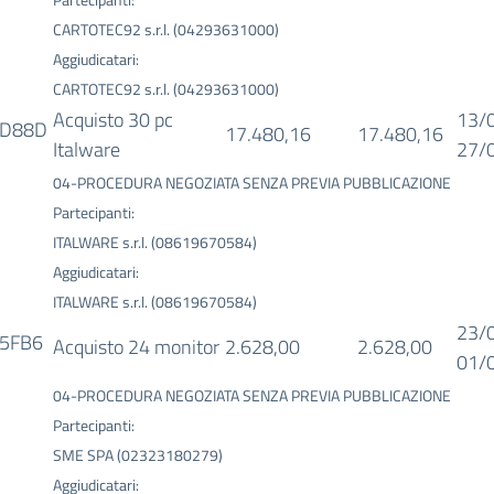
Partecipanti:
CARTOTEC92 s.r.l. (04293631000)
Aggiudicatari:
CARTOTEC92 s.r.l. (04293631000)
Acquisto 30 pc
13/
ED88D
17.480,16
17.480,16
Italware
27/
04-PROCEDURA NEGOZIATA SENZA PREVIA PUBBLICAZIONE
Partecipanti:
ITALWARE s.r.l. (08619670584)
Aggiudicatari:
ITALWARE s.r.l. (08619670584)
23/
5FB6
Acquisto 24 monitor
2.628,00
2.628,00
01/
04-PROCEDURA NEGOZIATA SENZA PREVIA PUBBLICAZIONE
Partecipanti:
SME SPA (02323180279)
Aggiudicatari: