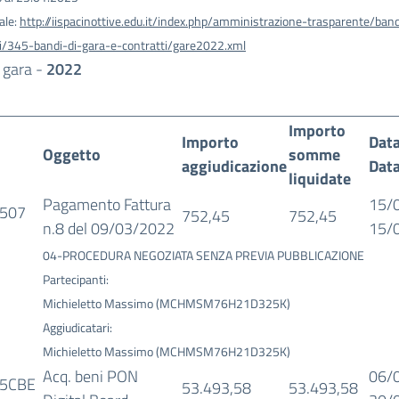
ale:
http://iispacinottive.edu.it/index.php/amministrazione-trasparente/band
ti/345-bandi-di-gara-e-contratti/gare2022.xml
 gara -
2022
Importo
Importo
Data
Oggetto
somme
aggiudicazione
Data
liquidate
Pagamento Fattura
15/
507
752,45
752,45
n.8 del 09/03/2022
15/
04-PROCEDURA NEGOZIATA SENZA PREVIA PUBBLICAZIONE
Partecipanti:
Michieletto Massimo (MCHMSM76H21D325K)
Aggiudicatari:
Michieletto Massimo (MCHMSM76H21D325K)
Acq. beni PON
06/
5CBE
53.493,58
53.493,58