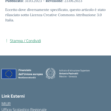
Pubblicato:
31.03.2023
-
Revisione:
23.06.2023
Eccetto dove diversamente specificato, questo articolo è stato
rilasciato sotto Licenza Creative Commons Attribuzione 3.0
Italia.
Stampa / Condividi
Istituto di Istruzione Superiore
Antonio Pacinotti
Mestre - Venezia
Link Esterni
MIUR
Ufficio Scolastico Regionale