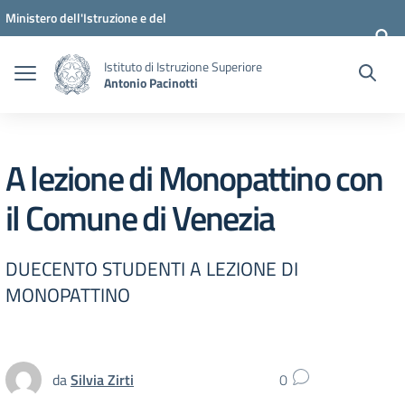
Vai ai contenuti
Vai al menu di navigazione
Vai al footer
Ministero dell'Istruzione e del
Merito
Istituto di Istruzione Superiore
Antonio Pacinotti
A lezione di Monopattino con
il Comune di Venezia
DUECENTO STUDENTI A LEZIONE DI
MONOPATTINO
da
Silvia Zirti
0