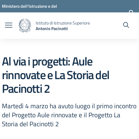
Vai ai contenuti
Vai al menu di navigazione
Vai al footer
Ministero dell'Istruzione e del
Merito
Istituto di Istruzione Superiore
Antonio Pacinotti
Al via i progetti: Aule
rinnovate e La Storia del
Pacinotti 2
Martedì 4 marzo ha avuto luogo il primo incontro
del Progetto Aule rinnovate e il Progetto La
Storia del Pacinotti 2