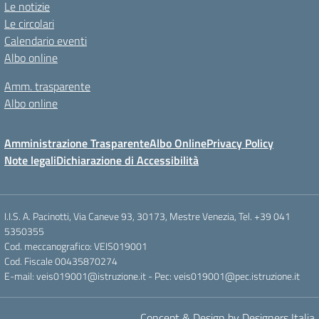
Le notizie
Le circolari
Calendario eventi
Albo online
Amm. trasparente
Albo online
Amministrazione Trasparente
Albo Online
Privacy Policy
Note legali
Dichiarazione di Accessibilità
I.I.S. A. Pacinotti, Via Caneve 93, 30173, Mestre Venezia, Tel. +39 041
5350355
Cod. meccanografico: VEIS019001
Cod. Fiscale 00435870274
E-mail: veis019001@istruzione.it - Pec: veis019001@pec.istruzione.it
Concept & Design by Designers Italia