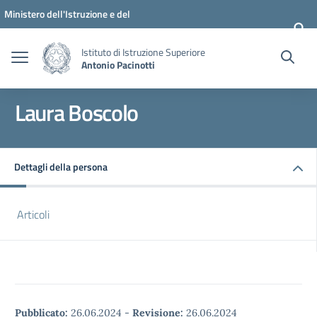
Vai ai contenuti
Vai al menu di navigazione
Vai al footer
Ministero dell'Istruzione e del
Merito
Istituto di Istruzione Superiore
Antonio Pacinotti
Laura Boscolo
Dettagli della persona
Articoli
Pubblicato:
26.06.2024
-
Revisione:
26.06.2024