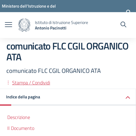
Vai ai contenuti
Vai al menu di navigazione
Vai al footer
Ministero dell'Istruzione e del
Merito
Istituto di Istruzione Superiore
Antonio Pacinotti
comunicato FLC CGIL ORGANICO
ATA
comunicato FLC CGIL ORGANICO ATA
Stampa / Condividi
Indice della pagina
Descrizione
Il Documento