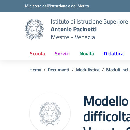
Vai ai contenuti
Vai al menu di navigazione
Vai al footer
Ministero dell'Istruzione e del Merito
Istituto di Istruzione Superiore
Antonio Pacinotti
Mestre - Venezia
Scuola
Servizi
Novità
Didattica
Home
Documenti
Modulistica
Moduli Inclu
Modello
difficol