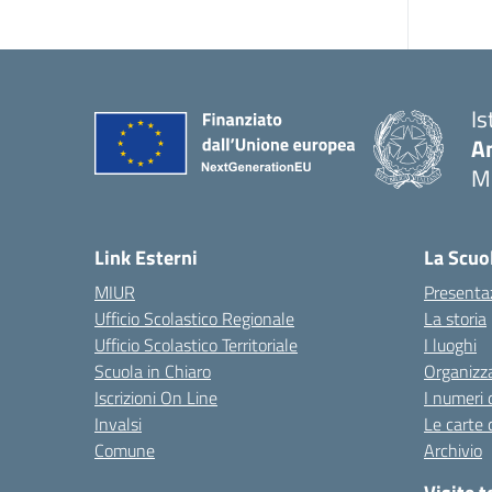
Is
An
M
Link Esterni
La Scuo
MIUR
Presenta
Ufficio Scolastico Regionale
La storia
Ufficio Scolastico Territoriale
I luoghi
Scuola in Chiaro
Organizz
Iscrizioni On Line
I numeri 
Invalsi
Le carte 
Comune
Archivio