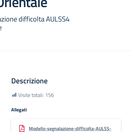
rientale
zione difficolta AULSS4
e
Descrizione
Visite totali:
156
Allegati
Modello-segnalazione-difficolta-AULSS-