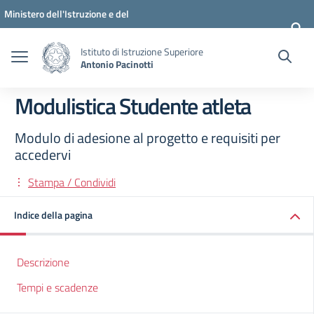
Vai ai contenuti
Vai al menu di navigazione
Vai al footer
Ministero dell'Istruzione e del
Merito
Istituto di Istruzione Superiore
Antonio Pacinotti
Modulistica Studente atleta
Modulo di adesione al progetto e requisiti per
accedervi
Stampa / Condividi
Indice della pagina
Descrizione
Tempi e scadenze