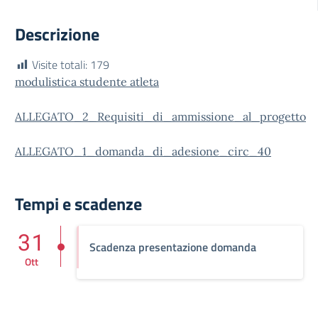
Descrizione
Visite totali:
179
modulistica studente atleta
ALLEGATO_2_Requisiti_di_ammissione_al_progetto
ALLEGATO_1_domanda_di_adesione_circ_40
Tempi e scadenze
31
Scadenza presentazione domanda
Ott