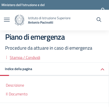
Vai ai contenuti
Vai al menu di navigazione
Vai al footer
Ministero dell'Istruzione e del
Merito
Istituto di Istruzione Superiore
Antonio Pacinotti
Piano di emergenza
Procedure da attuare in caso di emergenza
Stampa / Condividi
Indice della pagina
Descrizione
Il Documento