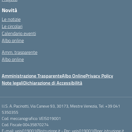
Novità
Le notizie
Le circolari
Calendario eventi
Albo online
Amm. trasparente
Albo online
Amministrazione Trasparente
Albo Online
Privacy Policy
Note legali
Dichiarazione di Accessibilità
I.I.S. A. Pacinotti, Via Caneve 93, 30173, Mestre Venezia, Tel. +39 041
5350355
Cod. meccanografico: VEIS019001
Cod. Fiscale 00435870274
E-mail: veis019001@istruzione.it - Pec: veis019001@pec.istruzione.it