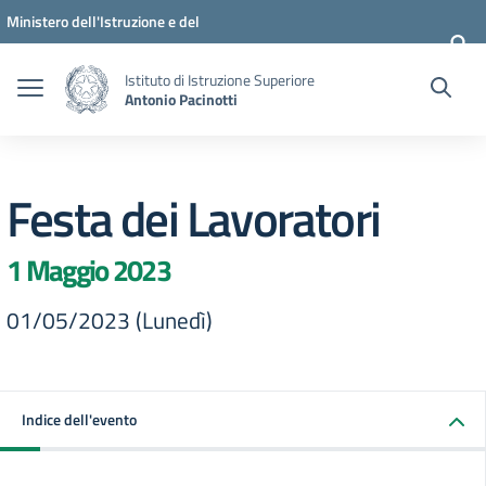
Vai ai contenuti
Vai al menu di navigazione
Vai al footer
Ministero dell'Istruzione e del
Merito
Istituto di Istruzione Superiore
Antonio Pacinotti
Festa dei Lavoratori
1 Maggio 2023
01/05/2023 (Lunedì)
Indice dell'evento