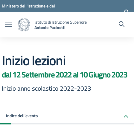
Vai ai contenuti
Vai al menu di navigazione
Vai al footer
Ministero dell'Istruzione e del
Merito
Istituto di Istruzione Superiore
Antonio Pacinotti
Inizio lezioni
dal 12 Settembre 2022 al 10 Giugno 2023
Inizio anno scolastico 2022-2023
Indice dell'evento