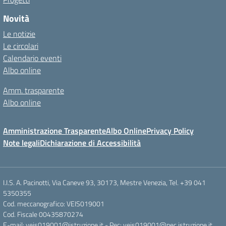
Novità
Le notizie
Le circolari
Calendario eventi
Albo online
Amm. trasparente
Albo online
Amministrazione Trasparente
Albo Online
Privacy Policy
Note legali
Dichiarazione di Accessibilità
I.I.S. A. Pacinotti, Via Caneve 93, 30173, Mestre Venezia, Tel. +39 041
5350355
Cod. meccanografico: VEIS019001
Cod. Fiscale 00435870274
E-mail: veis019001@istruzione.it - Pec: veis019001@pec.istruzione.it