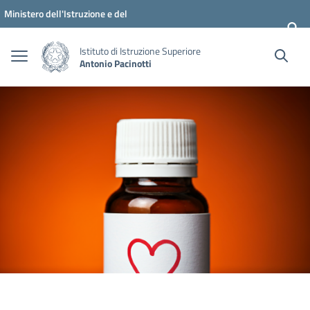
Vai ai contenuti
Vai al menu di navigazione
Vai al footer
Ministero dell'Istruzione e del
Merito
Istituto di Istruzione Superiore
Antonio Pacinotti