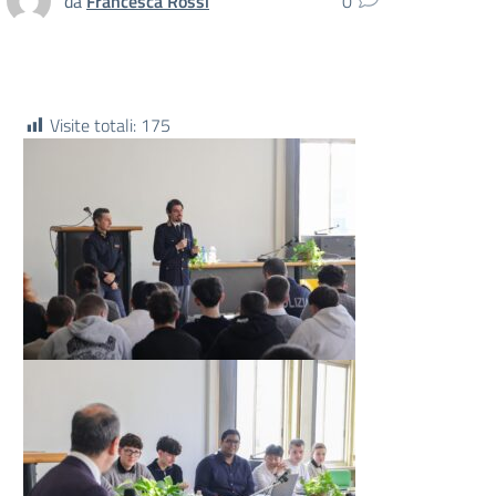
da
Francesca Rossi
0
Visite totali:
175