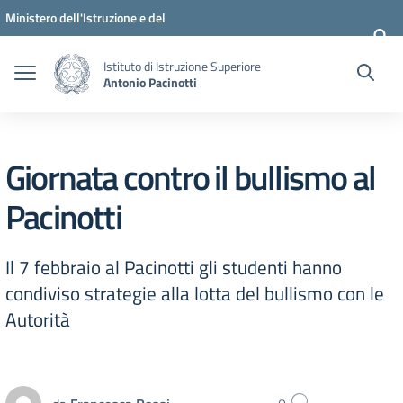
Vai ai contenuti
Vai al menu di navigazione
Vai al footer
Ministero dell'Istruzione e del
Merito
Istituto di Istruzione Superiore
Antonio Pacinotti
Giornata contro il bullismo al
Pacinotti
Il 7 febbraio al Pacinotti gli studenti hanno
condiviso strategie alla lotta del bullismo con le
Autorità