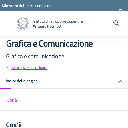
Vai ai contenuti
Vai al menu di navigazione
Vai al footer
Ministero dell'Istruzione e del
Merito
Istituto di Istruzione Superiore
Antonio Pacinotti
Grafica e Comunicazione
Grafica e comunicazione
Stampa / Condividi
Indice della pagina
Cos'è
Cos'è