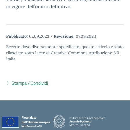
in vigore dell’orario definitivo.
Pubblicato:
07.09.2023
-
Revisione:
07.09.2023
Eccetto dove diversamente specificato, questo articolo è stato
rilasciato sotto Licenza Creative Commons Attribuzione 3.0
Italia.
Stampa / Condividi
Istituto di Istruzione Superiore
Antonio Pacinotti
Mestre - Venezia