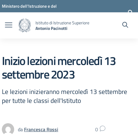
Vai ai contenuti
Vai al menu di navigazione
Vai al footer
Ministero dell'Istruzione e del
Merito
Istituto di Istruzione Superiore
Antonio Pacinotti
Inizio lezioni mercoledì 13
settembre 2023
Le lezioni inizieranno mercoledì 13 settembre
per tutte le classi dell'Istituto
da
Francesca Rossi
0