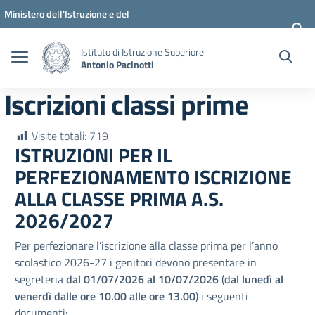
Vai ai contenuti
Vai al menu di navigazione
Vai al footer
Ministero dell'Istruzione e del
Merito
Istituto di Istruzione Superiore
Antonio Pacinotti
Iscrizioni classi prime
Visite totali:
719
ISTRUZIONI PER IL
PERFEZIONAMENTO ISCRIZIONE
ALLA CLASSE PRIMA A.S.
2026/2027
Per perfezionare l’iscrizione alla classe prima per l’anno
scolastico 2026-27 i genitori devono presentare in
segreteria
dal 01/07/2026 al 10/07/2026
(
dal lunedì al
venerdì dalle ore 10.00 alle ore 13.00
) i seguenti
documenti: