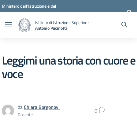
Vai ai contenuti
Vai al menu di navigazione
Vai al footer
Ministero dell'Istruzione e del
Merito
Istituto di Istruzione Superiore
Antonio Pacinotti
Leggimi una storia con cuore e
voce
da
Chiara Borgonovi
0
Docente