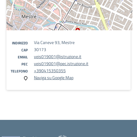
Via Caneve 93, Mestre
INDIRIZZO
30173
CAP
veis019001@istruzione.it
EMAIL
veis019001@pec.istruzione.it
PEC
+390415350355
TELEFONO
Naviga su Google Map