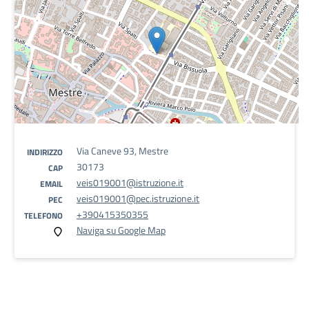
Via Caneve 93, Mestre
INDIRIZZO
30173
CAP
veis019001@istruzione.it
EMAIL
veis019001@pec.istruzione.it
PEC
+390415350355
TELEFONO
Naviga su Google Map