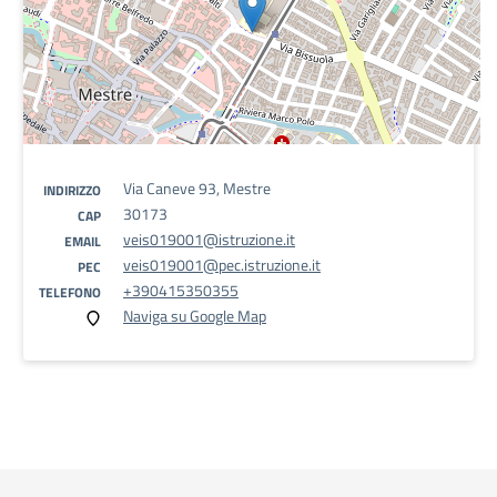
Via Caneve 93, Mestre
INDIRIZZO
30173
CAP
veis019001@istruzione.it
EMAIL
veis019001@pec.istruzione.it
PEC
+390415350355
TELEFONO
Naviga su Google Map