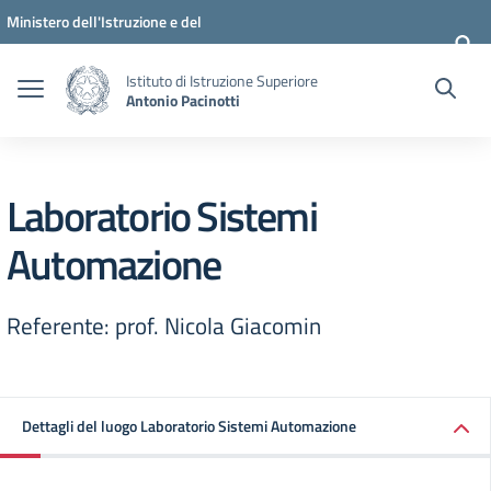
Vai ai contenuti
Vai al menu di navigazione
Vai al footer
Ministero dell'Istruzione e del
Merito
Istituto di Istruzione Superiore
Antonio Pacinotti
Laboratorio Sistemi
Automazione
Referente: prof. Nicola Giacomin
Dettagli del luogo Laboratorio Sistemi Automazione