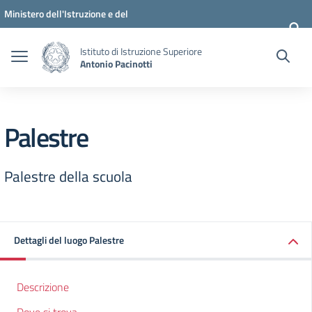
Vai ai contenuti
Vai al menu di navigazione
Vai al footer
Ministero dell'Istruzione e del
Merito
Istituto di Istruzione Superiore
Antonio Pacinotti
Palestre
Palestre della scuola
Dettagli del luogo Palestre
Descrizione