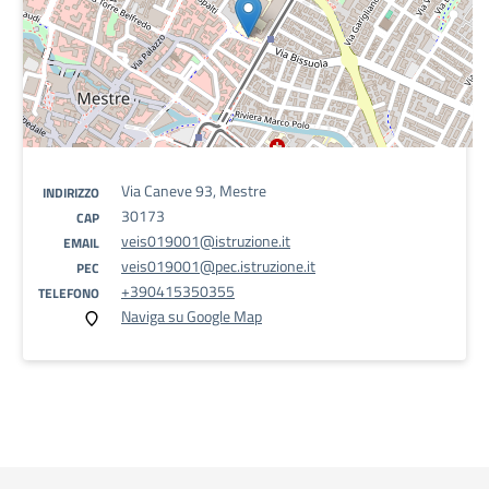
Via Caneve 93, Mestre
INDIRIZZO
30173
CAP
veis019001@istruzione.it
EMAIL
veis019001@pec.istruzione.it
PEC
+390415350355
TELEFONO
Naviga su Google Map