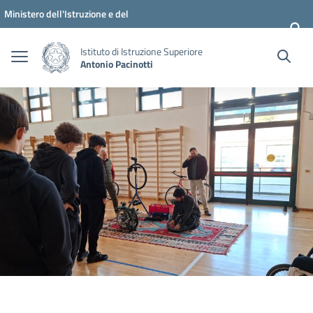
Vai ai contenuti
Vai al menu di navigazione
Vai al footer
Ministero dell'Istruzione e del
Merito
Istituto di Istruzione Superiore
Antonio Pacinotti