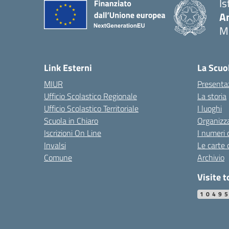
Is
An
M
Link Esterni
La Scuo
MIUR
Presenta
Ufficio Scolastico Regionale
La storia
Ufficio Scolastico Territoriale
I luoghi
Scuola in Chiaro
Organizz
Iscrizioni On Line
I numeri 
Invalsi
Le carte 
Comune
Archivio
Visite t
1049