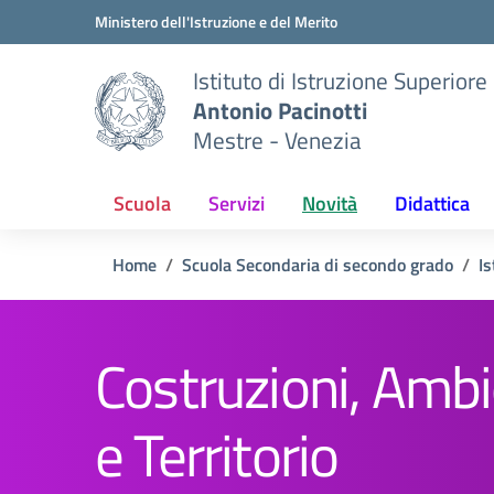
Vai ai contenuti
Vai al menu di navigazione
Vai al footer
Ministero dell'Istruzione e del Merito
Istituto di Istruzione Superiore
Antonio Pacinotti
Mestre - Venezia
Scuola
Servizi
Novità
Didattica
Home
Scuola Secondaria di secondo grado
Is
Costruzioni, Amb
e Territorio