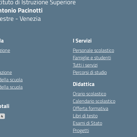
tituto di Istruzione Superiore
tonio Pacinotti
estre - Venezia
la
I Servizi
zione
Personale scolastico
Famiglie e studenti
Tutti i servizi
azione
Percorsi di studio
della scuola
Didattica
della scuola
Orario scolastico
Calendario scolastico
otali
Offerta formativa
Libri di testo
54
Esami di Stato
Progetti