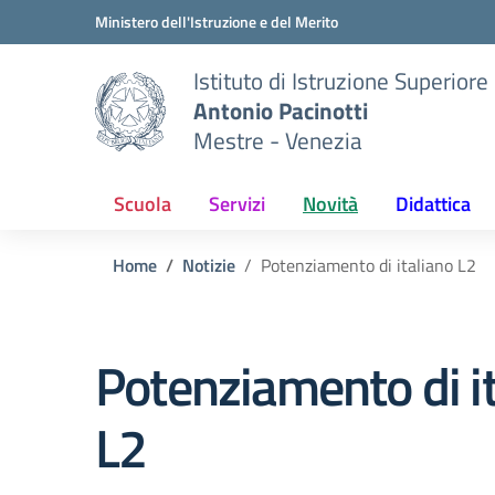
Vai ai contenuti
Vai al menu di navigazione
Vai al footer
Ministero dell'Istruzione e del Merito
Istituto di Istruzione Superiore
Antonio Pacinotti
Mestre - Venezia
Scuola
Servizi
Novità
Didattica
Home
Notizie
Potenziamento di italiano L2
Potenziamento di i
L2