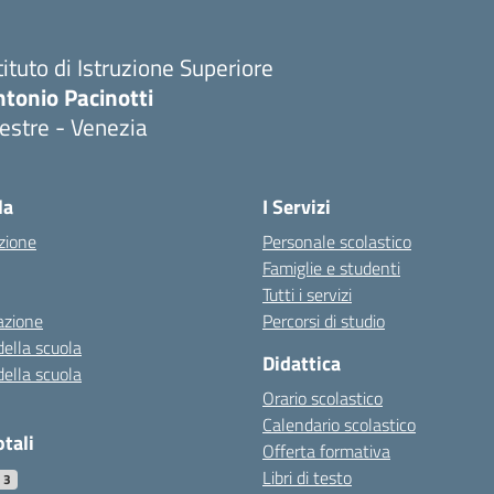
tituto di Istruzione Superiore
tonio Pacinotti
estre - Venezia
la
I Servizi
zione
Personale scolastico
Famiglie e studenti
Tutti i servizi
azione
Percorsi di studio
della scuola
Didattica
della scuola
Orario scolastico
Calendario scolastico
otali
Offerta formativa
Libri di testo
03