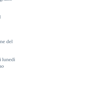
l
ine del
i lunedì
no