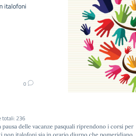
n italofoni
0
 totali:
236
 pausa delle vacanze pasquali riprendono i corsi per
i non italofoni sia in orario diurno che pomeridiano, 