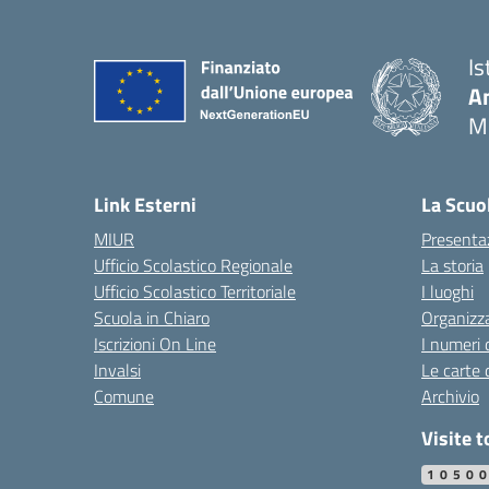
Is
An
M
Link Esterni
La Scuo
MIUR
Presenta
Ufficio Scolastico Regionale
La storia
Ufficio Scolastico Territoriale
I luoghi
Scuola in Chiaro
Organizz
Iscrizioni On Line
I numeri 
Invalsi
Le carte 
Comune
Archivio
Visite t
1050