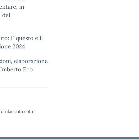
ntare, in
 del
uto: E questo è il
zione 2024
azioni, elaborazione
. Umberto Eco
o rilasciato sotto