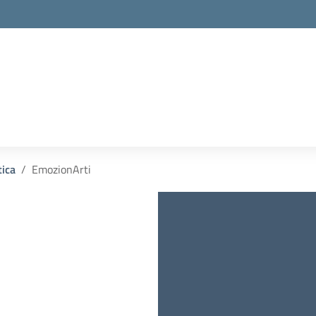
tica
EmozionArti