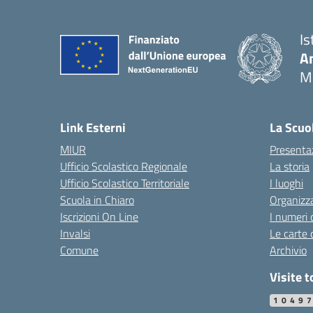
Is
An
M
Link Esterni
La Scuo
MIUR
Presenta
Ufficio Scolastico Regionale
La storia
Ufficio Scolastico Territoriale
I luoghi
Scuola in Chiaro
Organizz
Iscrizioni On Line
I numeri 
Invalsi
Le carte 
Comune
Archivio
Visite t
1049