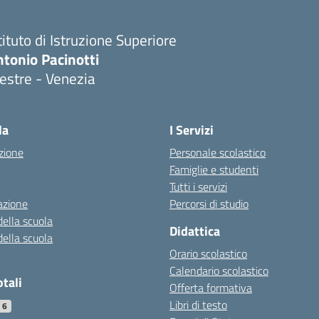
tituto di Istruzione Superiore
tonio Pacinotti
estre - Venezia
la
I Servizi
zione
Personale scolastico
Famiglie e studenti
Tutti i servizi
azione
Percorsi di studio
della scuola
Didattica
della scuola
Orario scolastico
Calendario scolastico
otali
Offerta formativa
Libri di testo
76