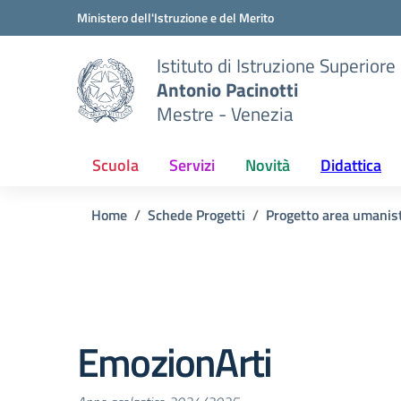
Vai ai contenuti
Vai al menu di navigazione
Vai al footer
Ministero dell'Istruzione e del Merito
Istituto di Istruzione Superiore
Antonio Pacinotti
Mestre - Venezia
Scuola
Servizi
Novità
Didattica
Home
Schede Progetti
Progetto area umanis
EmozionArti