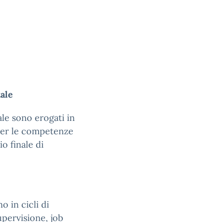
tale
ale sono erogati in
per le competenze
o finale di
 in cicli di
upervisione, job