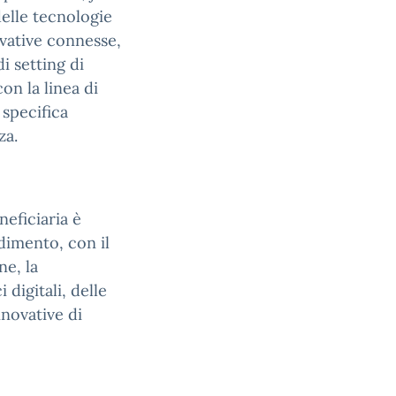
delle tecnologie
vative connesse,
di setting di
n la linea di
 specifica
za.
neficiaria è
dimento, con il
ne, la
 digitali, delle
nnovative di