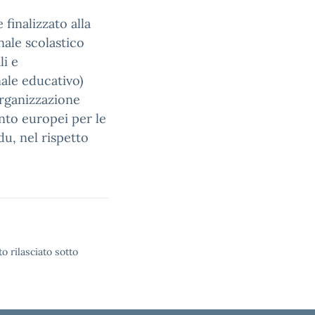
finalizzato alla
nale scolastico
li e
ale educativo)
’organizzazione
ento europei per le
u, nel rispetto
o rilasciato sotto