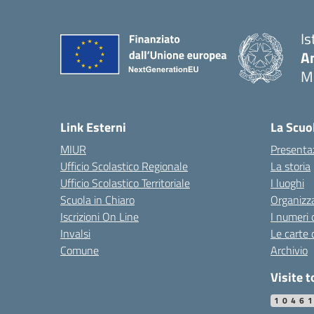
Is
An
M
Link Esterni
La Scuo
MIUR
Presenta
Ufficio Scolastico Regionale
La storia
Ufficio Scolastico Territoriale
I luoghi
Scuola in Chiaro
Organizz
Iscrizioni On Line
I numeri 
Invalsi
Le carte 
Comune
Archivio
Visite t
1046