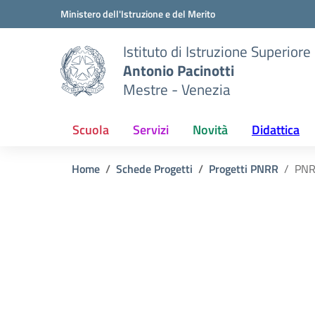
Vai ai contenuti
Vai al menu di navigazione
Vai al footer
Ministero dell'Istruzione e del Merito
Istituto di Istruzione Superiore
Antonio Pacinotti
Mestre - Venezia
Scuola
Servizi
Novità
Didattica
Home
Schede Progetti
Progetti PNRR
PNR