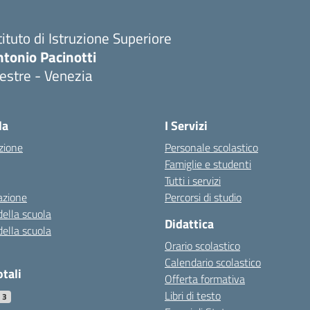
tituto di Istruzione Superiore
tonio Pacinotti
estre - Venezia
la
I Servizi
zione
Personale scolastico
Famiglie e studenti
Tutti i servizi
azione
Percorsi di studio
della scuola
Didattica
della scuola
Orario scolastico
Calendario scolastico
otali
Offerta formativa
Libri di testo
13