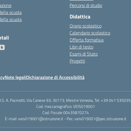
azione
Percorsi di studio
della scuola
Didattica
della scuola
Orario scolastico
Calendario scolastico
otali
Offerta formativa
Libri di testo
26
Esami di Stato
Progetti
icy
Note legali
Dichiarazione di Accessibilità
.I.S. A. Pacinotti, Via Caneve 93, 30173, Mestre Venezia, Tel. +39 041 53503
Cod. meccanografico: VEIS019001
Cod. Fiscale 00435870274
E-mail: veis019001@istruzione.it - Pec: veis019001@pec.istruzione.it