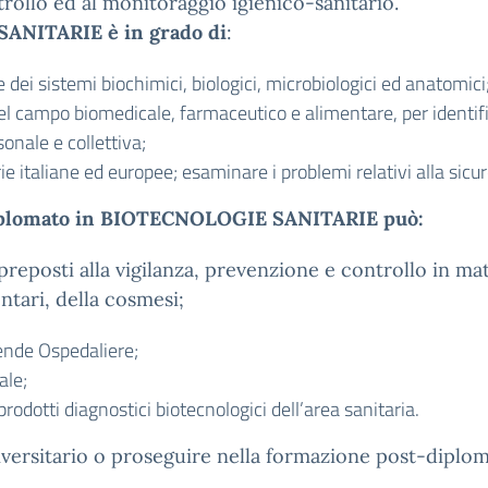
ntrollo ed al monitoraggio igienico-sanitario.
SANITARIE è in grado di
:
dei sistemi biochimici, biologici, microbiologici ed anatomici
nel campo biomedicale, farmaceutico e alimentare, per identifica
onale e collettiva;
e italiane ed europee; esaminare i problemi relativi alla sicur
o diplomato in BIOTECNOLOGIE SANITARIE può:
 preposti alla vigilanza, prevenzione e controllo in ma
tari, della cosmesi;
ziende Ospedaliere;
ale;
 prodotti diagnostici biotecnologici dell’area sanitaria.
iversitario o proseguire nella formazione post-diplom