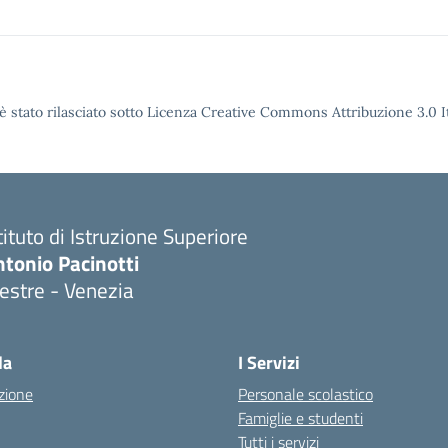
è stato rilasciato sotto Licenza Creative Commons Attribuzione 3.0 It
tituto di Istruzione Superiore
tonio Pacinotti
estre - Venezia
la
I Servizi
zione
Personale scolastico
Famiglie e studenti
Tutti i servizi