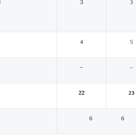
I
3
3
5
4
–
–
23
22
6 6