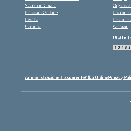
Scuola in Chiaro
Organizz
Iscrizioni On Line
I numeri 
Invalsi
Le carte 
Comune
Archivio
Visite t
1043
Amministrazione Trasparente
Albo Online
Privacy Pol
I