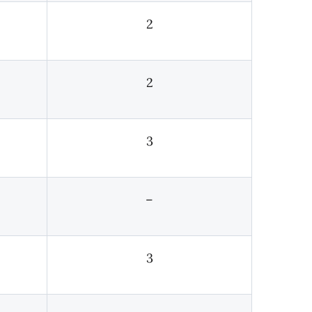
2
2
3
–
3