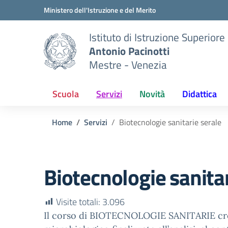
Vai ai contenuti
Vai al menu di navigazione
Vai al footer
Ministero dell'Istruzione e del Merito
Istituto di Istruzione Superiore
Antonio Pacinotti
Mestre - Venezia
Scuola
Servizi
Novità
Didattica
Home
Servizi
Biotecnologie sanitarie serale
Biotecnologie sanitar
Visite totali:
3.096
Il corso di BIOTECNOLOGIE SANITARIE crea