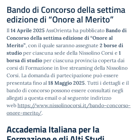
Bando di Concorso della settima
edizione di “Onore al Merito”
Il
14 Aprile 2025
AssOrienta ha pubblicato
Bando di
Concorso della settima edizione di “Onore al
Merito”
, con il quale saranno assegnate
2 borse di
studio
per ciascuna sede della Nissolino Corsi e
1
borsa di studio
per ciascuna provincia coperta dai
corsi di Formazione in live streaming della Nissolino
Corsi. La domanda di partecipazione può essere
presentata fino al
18 Maggio 2025
. Tutti i dettagli e il
bando di concorso possono essere consultati negli
allegati a questa email o al seguente indirizzo
web
https://www.nissolinocorsi.it/
bando-concorso-
onore-merito/
.
Accademia Italiana per la
Formazione e gli Alti Studi