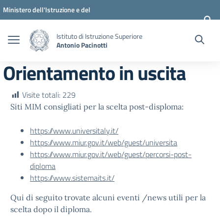
Vai ai contenuti
Vai al menu di navigazione
Vai al footer
Ministero dell'Istruzione e del
Merito
Istituto di Istruzione Superiore
Antonio Pacinotti
Orientamento in uscita
Visite totali:
229
Siti MIM consigliati per la scelta post-disploma:
https://www.universitaly.it/
https://www.miur.gov.it/web/guest/universita
https://www.miur.gov.it/web/guest/percorsi-post-
diploma
https://www.sistemaits.it/
Qui di seguito trovate alcuni eventi /news utili per la
scelta dopo il diploma.