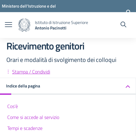
Vai ai contenuti
Vai al menu di navigazione
Vai al footer
Ministero dell'Istruzione e del
Merito
Istituto di Istruzione Superiore
Antonio Pacinotti
Ricevimento genitori
Orari e modalità di svolgimento dei colloqui
Stampa / Condividi
Indice della pagina
Cos'è
Come si accede al servizio
Tempi e scadenze