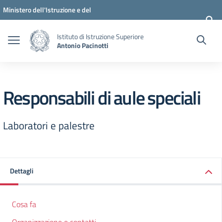
Vai ai contenuti
Vai al menu di navigazione
Vai al footer
Ministero dell'Istruzione e del
Merito
Istituto di Istruzione Superiore
Antonio Pacinotti
Responsabili di aule speciali
Laboratori e palestre
Dettagli
Cosa fa