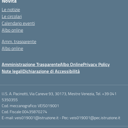
Novità
Le notizie
Le circolari
Calendario eventi
Albo online
Amm. trasparente
Albo online
Amministrazione Trasparente
Albo Online
Privacy Policy
Note legali
Dichiarazione di Accessibilità
I.I.S. A. Pacinotti, Via Caneve 93, 30173, Mestre Venezia, Tel. +39 041
5350355
Cod. meccanografico: VEIS019001
Cod. Fiscale 00435870274
E-mail: veis019001@istruzione.it - Pec: veis019001@pec.istruzione.it