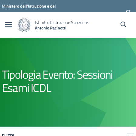
Vai ai contenuti
Vai al menu di navigazione
Vai al footer
Ministero dell'Istruzione e del
Merito
Istituto di Istruzione Superiore
Antonio Pacinotti
Tipologia Evento:
Sessioni
Esami ICDL
FILTRI