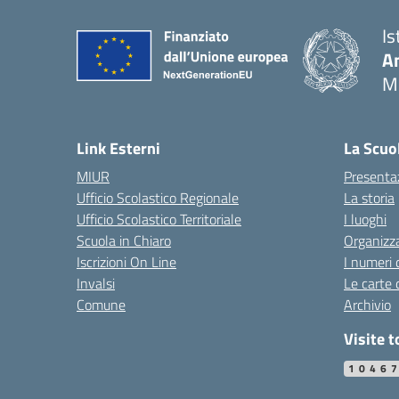
Is
An
M
Link Esterni
La Scuo
MIUR
Presenta
Ufficio Scolastico Regionale
La storia
Ufficio Scolastico Territoriale
I luoghi
Scuola in Chiaro
Organizz
Iscrizioni On Line
I numeri 
Invalsi
Le carte 
Comune
Archivio
Visite t
1046