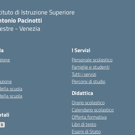
tituto di Istruzione Superiore
tonio Pacinotti
estre - Venezia
la
I Servizi
zione
Personale scolastico
Famiglie e studenti
Tutti i servizi
azione
Percorsi di studio
della scuola
Didattica
della scuola
Orario scolastico
Calendario scolastico
otali
Offerta formativa
Libri di testo
75
Esami di Stato