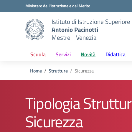
Vai ai contenuti
Vai al menu di navigazione
Vai al footer
Ministero dell'Istruzione e del Merito
Istituto di Istruzione Superiore
Antonio Pacinotti
Mestre - Venezia
Scuola
Servizi
Novità
Didattica
Home
Strutture
Sicurezza
Tipologia Struttur
Sicurezza