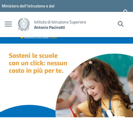
Vai ai contenuti
Vai al menu di navigazione
Vai al footer
Ministero dell'Istruzione e del
Merito
Istituto di Istruzione Superiore
Antonio Pacinotti