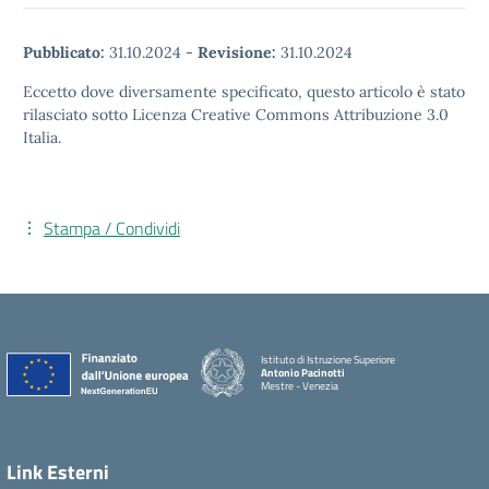
Pubblicato:
31.10.2024
-
Revisione:
31.10.2024
Eccetto dove diversamente specificato, questo articolo è stato
rilasciato sotto Licenza Creative Commons Attribuzione 3.0
Italia.
Stampa / Condividi
Istituto di Istruzione Superiore
Antonio Pacinotti
Mestre - Venezia
Link Esterni