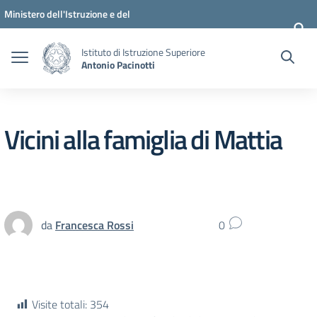
Vai ai contenuti
Vai al menu di navigazione
Vai al footer
Ministero dell'Istruzione e del
Merito
Istituto di Istruzione Superiore
Antonio Pacinotti
Vicini alla famiglia di Mattia
da
Francesca Rossi
0
Visite totali:
354