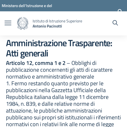
Vai ai contenuti
Vai al menu di navigazione
Vai al footer
Ministero dell'Istruzione e del
Merito
Istituto di Istruzione Superiore
Antonio Pacinotti
Amministrazione Trasparente:
Atti generali
Articolo 12, comma 1 e 2
– Obblighi di
pubblicazione concernenti gli atti di carattere
normativo e amministrativo generale
1. Fermo restando quanto previsto per le
pubblicazioni nella Gazzetta Ufficiale della
Repubblica italiana dalla legge 11 dicembre
1984, n. 839, e dalle relative norme di
attuazione, le pubbliche amministrazioni
pubblicano sui propri siti istituzionali i riferimenti
normativi con i relativi link alle norme di legge