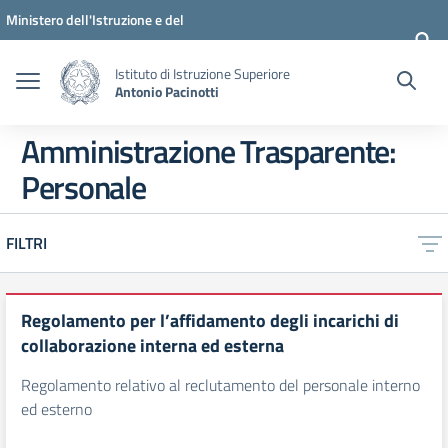
Vai ai contenuti
Vai al menu di navigazione
Vai al footer
Ministero dell'Istruzione e del
Merito
Istituto di Istruzione Superiore
Antonio Pacinotti
Amministrazione Trasparente:
Personale
FILTRI
Regolamento per l’affidamento degli incarichi di
collaborazione interna ed esterna
Regolamento relativo al reclutamento del personale interno
ed esterno