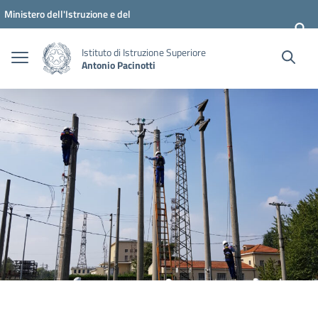
Vai ai contenuti
Vai al menu di navigazione
Vai al footer
Ministero dell'Istruzione e del
Merito
Istituto di Istruzione Superiore
Antonio Pacinotti