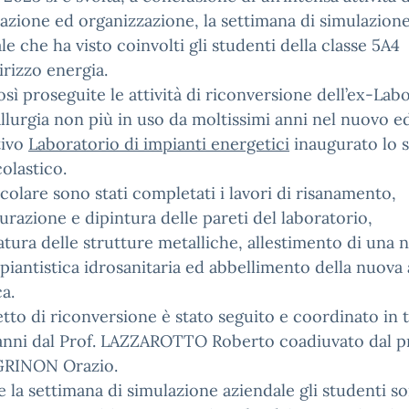
cazione ed organizzazione, la settimana di simulazion
le che ha visto coinvolti gli studenti della classe 5A4
dirizzo energia.
sì proseguite le attività di riconversione dell’ex-Lab
llurgia non più in uso da moltissimi anni nel nuovo e
tivo
Laboratorio di impianti energetici
inaugurato lo 
olastico.
icolare sono stati completati i lavori di risanamento,
turazione e dipintura delle pareti del laboratorio,
atura delle strutture metalliche, allestimento di una 
piantistica idrosanitaria ed abbellimento della nuova 
ca.
etto di riconversione è stato seguito e coordinato in t
anni dal Prof. LAZZAROTTO Roberto coadiuvato dal pr
RINON Orazio.
 la settimana di simulazione aziendale gli studenti so