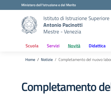
Vai ai contenuti
Vai al menu di navigazione
Vai al footer
Ministero dell'Istruzione e del Merito
Istituto di Istruzione Superiore
Antonio Pacinotti
Mestre - Venezia
Scuola
Servizi
Novità
Didattica
Home
Notizie
Completamento del nuovo labora
Completamento del 