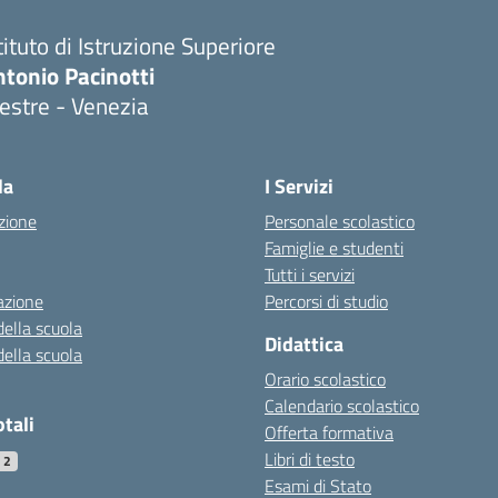
tituto di Istruzione Superiore
tonio Pacinotti
estre - Venezia
la
I Servizi
zione
Personale scolastico
Famiglie e studenti
Tutti i servizi
azione
Percorsi di studio
della scuola
Didattica
della scuola
Orario scolastico
Calendario scolastico
otali
Offerta formativa
Libri di testo
72
Esami di Stato