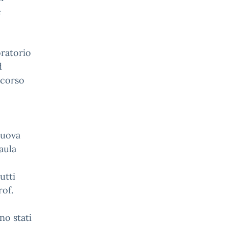
e
oratorio
d
scorso
nuova
aula
utti
of.
no stati