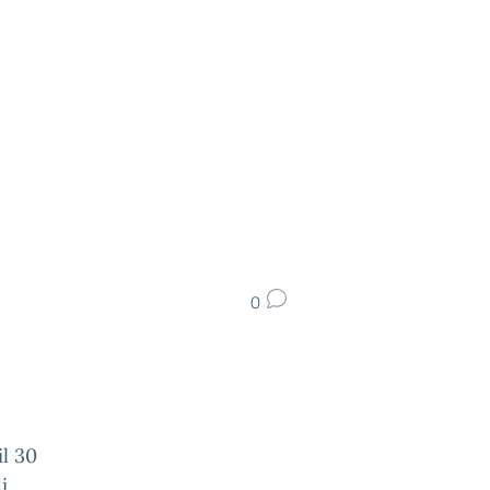
0
l 30
i