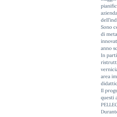
pianifi
azienda
dell’in
Sono co
di meta
innova
anno sc
In part
ristrut
vernici
area im
didatti
Il prog
questi 
PELLEG
Durante