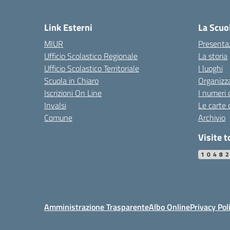
Link Esterni
La Scuo
MIUR
Presenta
Ufficio Scolastico Regionale
La storia
Ufficio Scolastico Territoriale
I luoghi
Scuola in Chiaro
Organizz
Iscrizioni On Line
I numeri 
Invalsi
Le carte 
Comune
Archivio
Visite t
1048
Amministrazione Trasparente
Albo Online
Privacy Pol