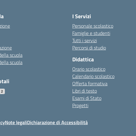
la
I Servizi
zione
Personale scolastico
Famiglie e studenti
Tutti i servizi
azione
Percorsi di studio
della scuola
Didattica
della scuola
Orario scolastico
Calendario scolastico
otali
Offerta formativa
Libri di testo
22
Esami di Stato
Progetti
icy
Note legali
Dichiarazione di Accessibilità