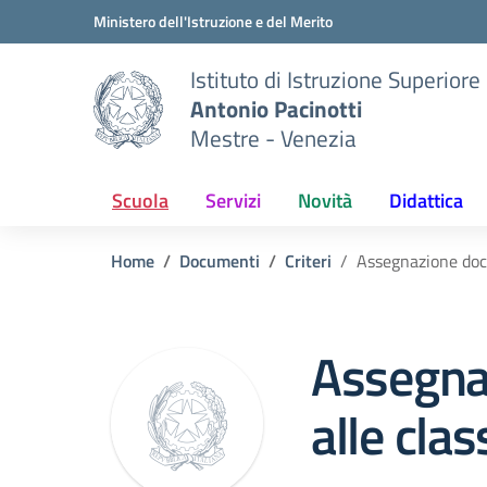
Vai ai contenuti
Vai al menu di navigazione
Vai al footer
Ministero dell'Istruzione e del Merito
Istituto di Istruzione Superiore
Antonio Pacinotti
Mestre - Venezia
Scuola
Servizi
Novità
Didattica
Home
Documenti
Criteri
Assegnazione doce
Assegna
alle clas