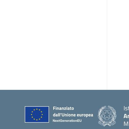
Is
An
M