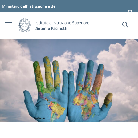
Vai ai contenuti
Vai al menu di navigazione
Vai al footer
Ministero dell'Istruzione e del
Merito
Istituto di Istruzione Superiore
Antonio Pacinotti