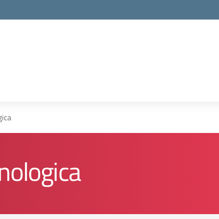
gica
nologica