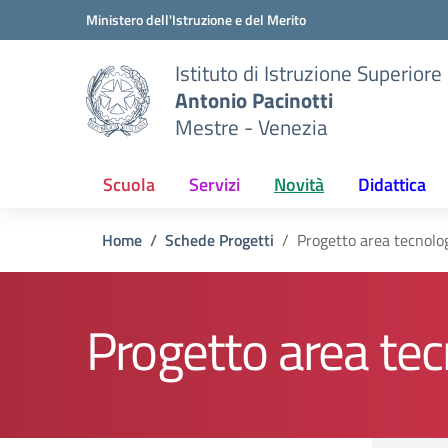
Vai ai contenuti
Vai al menu di navigazione
Vai al footer
Ministero dell'Istruzione e del Merito
Istituto di Istruzione Superiore
Antonio Pacinotti
Mestre - Venezia
Scuola
Servizi
Novità
Didattica
Home
Schede Progetti
Progetto area tecnolo
Progetto area tec