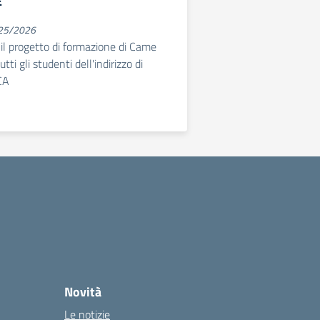
E
025/2026
l progetto di formazione di Came
utti gli studenti dell'indirizzo di
CA
Novità
Le notizie