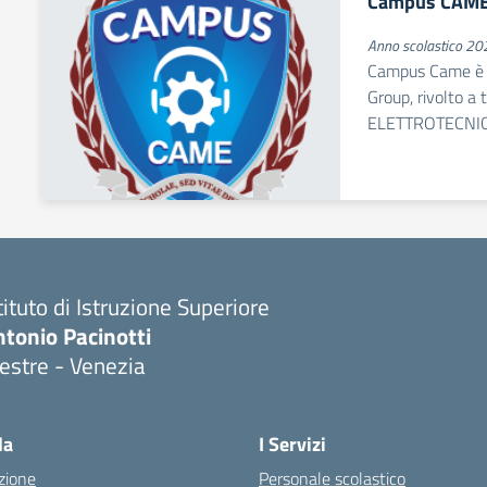
Campus CAM
Anno scolastico 2
Campus Came è i
Group, rivolto a t
ELETTROTECNI
tituto di Istruzione Superiore
tonio Pacinotti
estre - Venezia
la
I Servizi
zione
Personale scolastico