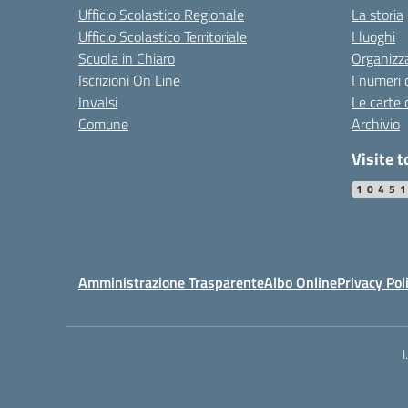
Ufficio Scolastico Regionale
La storia
Ufficio Scolastico Territoriale
I luoghi
Scuola in Chiaro
Organizz
Iscrizioni On Line
I numeri 
Invalsi
Le carte 
Comune
Archivio
Visite t
1045
Amministrazione Trasparente
Albo Online
Privacy Pol
I