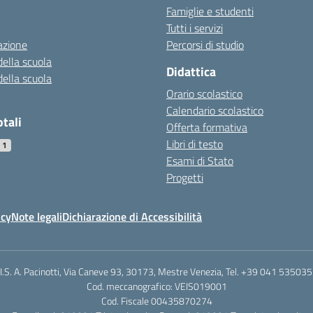
Famiglie e studenti
Tutti i servizi
azione
Percorsi di studio
della scuola
Didattica
della scuola
Orario scolastico
Calendario scolastico
otali
Offerta formativa
Libri di testo
11
Esami di Stato
Progetti
icy
Note legali
Dichiarazione di Accessibilità
.I.S. A. Pacinotti, Via Caneve 93, 30173, Mestre Venezia, Tel. +39 041 53503
Cod. meccanografico: VEIS019001
Cod. Fiscale 00435870274