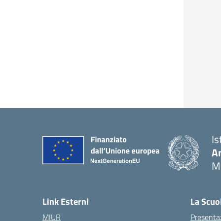
Is
An
M
Link Esterni
La Scuo
MIUR
Presenta