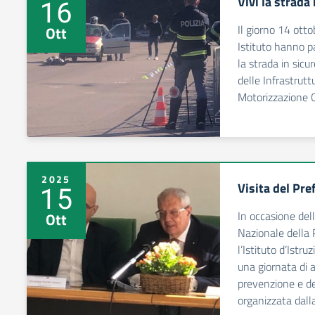
Vivi la strada
16
Il giorno 14 otto
Ott
Istituto hanno p
la strada in sicu
delle Infrastruttu
Motorizzazione C
2025
Visita del Pre
15
In occasione del
Ott
Nazionale della P
l’Istituto d’Istr
una giornata di 
prevenzione e de
organizzata dall