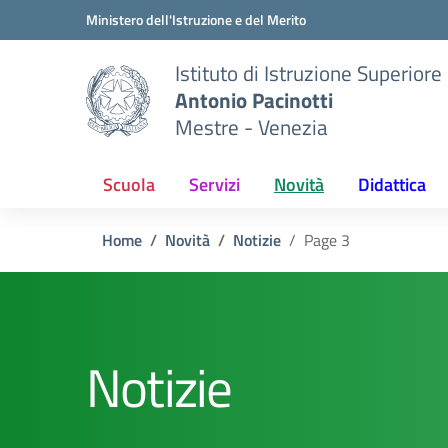
Vai ai contenuti
Vai al menu di navigazione
Vai al footer
Ministero dell'Istruzione e del Merito
Istituto di Istruzione Superiore
Antonio Pacinotti
Mestre - Venezia
Scuola
Servizi
Novità
Didattica
Home
Novità
Notizie
Page 3
Notizie