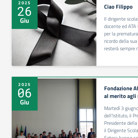
2025
Ciao Filippo
26
Il dirigente scola
Giu
docente ed ATA si
per la prematura 
ricordo della su
resterà sempre n
2025
Fondazione Al
06
al merito agli
Giu
Martedì 3 giugn
dell’Istituto, il
Presidente della
il Dirigente Scol
Sotera hanno co