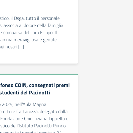
stico, il Dsga, tutto il personale
 associa al dolore della famiglia
scomparsa del caro Filippo. Il
a anima meravigliosa e gentile
ei nostri […]
fonso COIN, consegnati premi
 studenti del Pacinotti
o 2025, nell’Aula Magna
 Prorettore Cattaruzza, delegato dalla
 Fondazione Coin Tiziana Lippiello e
astico dell’Istituto Pacinotti Rundo
nsegnato i premi al merito a 24