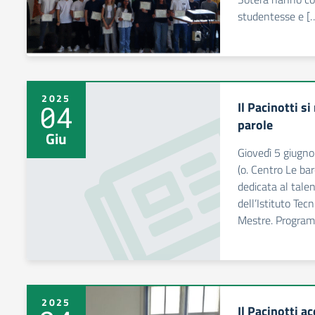
studentesse e [
2025
Il Pacinotti s
04
parole
Giu
Giovedì 5 giugno
(o. Centro Le bar
dedicata al talent
dell’Istituto Tec
Mestre. Program
2025
Il Pacinotti ac