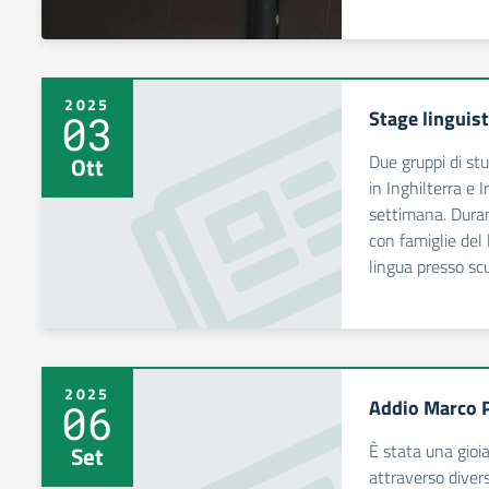
2025
Stage linguist
03
Due gruppi di stud
Ott
in Inghilterra e I
settimana. Dura
con famiglie del 
lingua presso sc
2025
Addio Marco P
06
È stata una gioi
Set
attraverso diver