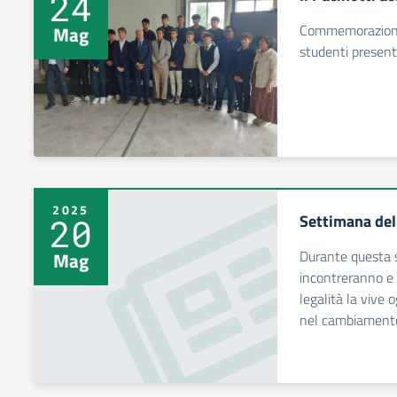
24
Commemorazione 
Mag
studenti present
2025
Settimana dell
20
Durante questa s
Mag
incontreranno e 
legalità la vive 
nel cambiament